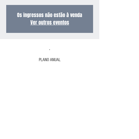
Os ingressos não estão à venda
Ver outros eventos
.
PLANO ANUAL
.
© Todos os direitos reservados I 2026 por
Federação de Esportes Náuticos do Estado da
Bahia.