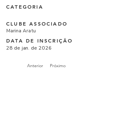
CATEGORIA
CLUBE ASSOCIADO
Marina Aratu
DATA DE INSCRIÇÃO
28 de jan. de 2026
Anterior
Próximo
© Todos os direitos reservados I 2026 por
Federação de Esportes Náuticos do Estado da
Bahia.