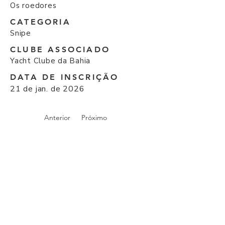
Os roedores
CATEGORIA
Snipe
CLUBE ASSOCIADO
Yacht Clube da Bahia
DATA DE INSCRIÇÃO
21 de jan. de 2026
Anterior
Próximo
© Todos os direitos reservados I 2026 por
Federação de Esportes Náuticos do Estado da
Bahia.