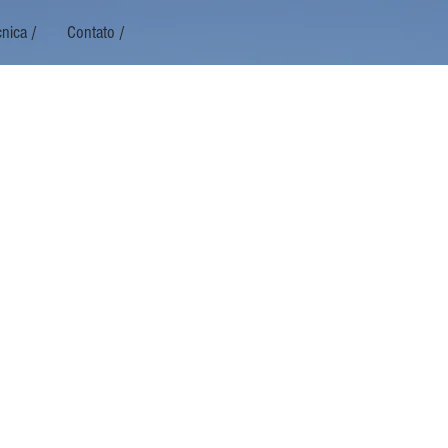
nica /
Contato /