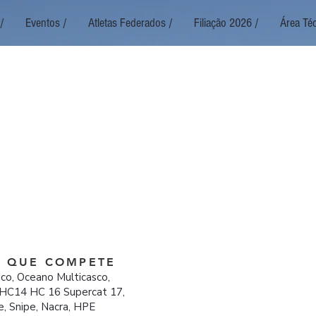
/
Eventos /
Atletas Federados /
Filiação 2026 /
Área Téc
M QUE COMPETE
o, Oceano Multicasco,
, HC14 HC 16 Supercat 17,
e, Snipe, Nacra, HPE