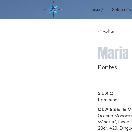
Início /
Sobre nós 
< Voltar
Maria
Pontes
SEXO
Feminino
CLASSE E
Oceano Monocasc
Windsurf, Laser
29er, 420, Dingu