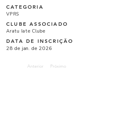
CATEGORIA
VPRS
CLUBE ASSOCIADO
Aratu Iate Clube
DATA DE INSCRIÇÃO
28 de jan. de 2026
Anterior
Próximo
© Todos os direitos reservados I 2026 por
Federação de Esportes Náuticos do Estado da
Bahia.